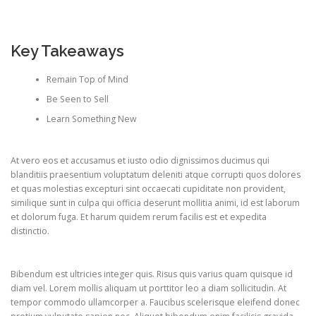
Key Takeaways
Remain Top of Mind
Be Seen to Sell
Learn Something New
At vero eos et accusamus et iusto odio dignissimos ducimus qui
blanditiis praesentium voluptatum deleniti atque corrupti quos dolores
et quas molestias excepturi sint occaecati cupiditate non provident,
similique sunt in culpa qui officia deserunt mollitia animi, id est laborum
et dolorum fuga. Et harum quidem rerum facilis est et expedita
distinctio.
Bibendum est ultricies integer quis. Risus quis varius quam quisque id
diam vel. Lorem mollis aliquam ut porttitor leo a diam sollicitudin. At
tempor commodo ullamcorper a. Faucibus scelerisque eleifend donec