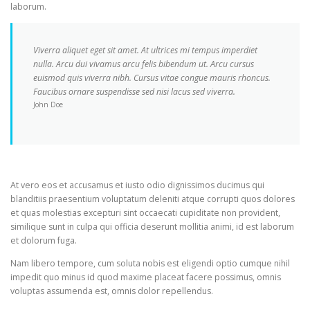
laborum.
Viverra aliquet eget sit amet. At ultrices mi tempus imperdiet
nulla. Arcu dui vivamus arcu felis bibendum ut. Arcu cursus
euismod quis viverra nibh. Cursus vitae congue mauris rhoncus.
Faucibus ornare suspendisse sed nisi lacus sed viverra.
John Doe
At vero eos et accusamus et iusto odio dignissimos ducimus qui
blanditiis praesentium voluptatum deleniti atque corrupti quos dolores
et quas molestias excepturi sint occaecati cupiditate non provident,
similique sunt in culpa qui officia deserunt mollitia animi, id est laborum
et dolorum fuga.
Nam libero tempore, cum soluta nobis est eligendi optio cumque nihil
impedit quo minus id quod maxime placeat facere possimus, omnis
voluptas assumenda est, omnis dolor repellendus.