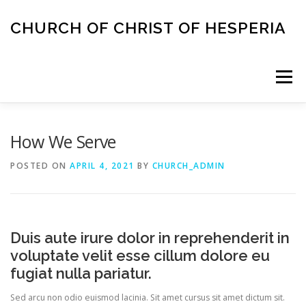
Skip
to
CHURCH OF CHRIST OF HESPERIA
content
Menu
ABOUT
MEETING TIMES
ACAPELLA SINGING
How We Serve
POSTED ON
APRIL 4, 2021
BY
CHURCH_ADMIN
CONTACT
Duis aute irure dolor in reprehenderit in
voluptate velit esse cillum dolore eu
fugiat nulla pariatur.
Sed arcu non odio euismod lacinia. Sit amet cursus sit amet dictum sit.