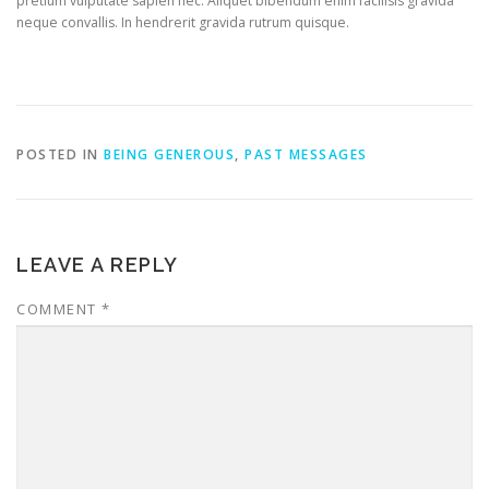
pretium vulputate sapien nec. Aliquet bibendum enim facilisis gravida
neque convallis. In hendrerit gravida rutrum quisque.
POSTED IN
BEING GENEROUS
,
PAST MESSAGES
LEAVE A REPLY
COMMENT
*