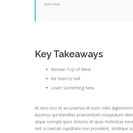
John Doe
Key Takeaways
Remain Top of Mind
Be Seen to Sell
Learn Something New
At vero eos et accusamus et iusto odio dignissimo
ducimus qui blanditiis praesentium voluptatum delen
atque corrupti quos dolores et quas molestias exce
sint occaecati cupiditate non provident, similique su