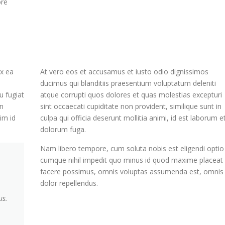
ore
ex ea
At vero eos et accusamus et iusto odio dignissimos
ducimus qui blanditiis praesentium voluptatum deleniti
u fugiat
atque corrupti quos dolores et quas molestias excepturi
on
sint occaecati cupiditate non provident, similique sunt in
nim id
culpa qui officia deserunt mollitia animi, id est laborum e
dolorum fuga.
Nam libero tempore, cum soluta nobis est eligendi optio
cumque nihil impedit quo minus id quod maxime placeat
facere possimus, omnis voluptas assumenda est, omnis
dolor repellendus.
us.