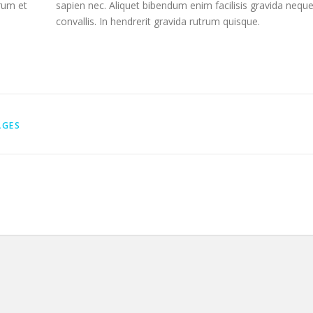
orum et
sapien nec. Aliquet bibendum enim facilisis gravida nequ
convallis. In hendrerit gravida rutrum quisque.
AGES