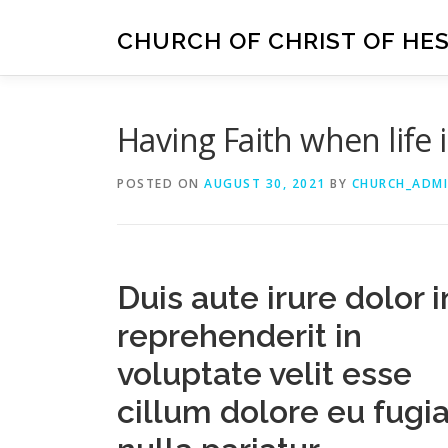
Skip
to
CHURCH OF CHRIST OF HE
content
Having Faith when life 
POSTED ON
AUGUST 30, 2021
BY
CHURCH_ADM
Duis aute irure dolor i
reprehenderit in
voluptate velit esse
cillum dolore eu fugia