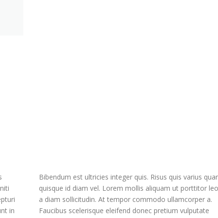
s
Bibendum est ultricies integer quis. Risus quis varius qu
iti
quisque id diam vel. Lorem mollis aliquam ut porttitor le
pturi
a diam sollicitudin. At tempor commodo ullamcorper a.
nt in
Faucibus scelerisque eleifend donec pretium vulputate