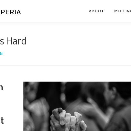
SPERIA
ABOUT
MEETIN
is Hard
IN
n
t